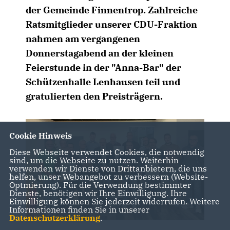
der Gemeinde Finnentrop. Zahlreiche
Ratsmitglieder unserer CDU-Fraktion
nahmen am vergangenen
Donnerstagabend an der kleinen
Feierstunde in der "Anna-Bar" der
Schützenhalle Lenhausen teil und
gratulierten den Preisträgern.
Cookie Hinweis
Diese Webseite verwendet Cookies, die notwendig
sind, um die Webseite zu nutzen. Weiterhin
verwenden wir Dienste von Drittanbietern, die uns
helfen, unser Webangebot zu verbessern (Website-
Optmierung). Für die Verwendung bestimmter
Dienste, benötigen wir Ihre Einwilligung. Ihre
Einwilligung können Sie jederzeit widerrufen. Weitere
Informationen finden Sie in unserer
Datenschutzerklärung
.