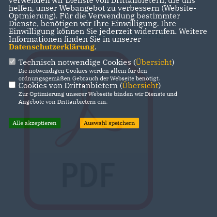
verwenden wir Dienste von Drittanbietern, die uns
helfen, unser Webangebot zu verbessern (Website-
Optmierung). Für die Verwendung bestimmter
Dienste, benötigen wir Ihre Einwilligung. Ihre
Einwilligung können Sie jederzeit widerrufen. Weitere
Hier geht's zur digitalen Version!
Informationen finden Sie in unserer
Datenschutzerklärung
.
Technisch notwendige Cookies (
Übersicht
)
Die notwendigen Cookies werden allein für den
ordnungsgemäßen Gebrauch der Webseite benötigt.
Cookies von Drittanbietern (
Übersicht
)
Zur Optimierung unserer Webseite binden wir Dienste und
Angebote von Drittanbietern ein.
Alle akzeptieren
Auswahl speichern