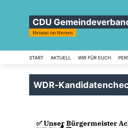
CDU Gemeindeverband
Heimat im Herzen
START
AKTUELL
WIR FÜR EUCH
PER
WDR-Kandidatencheck
✅️ Unser Bürgermeister A