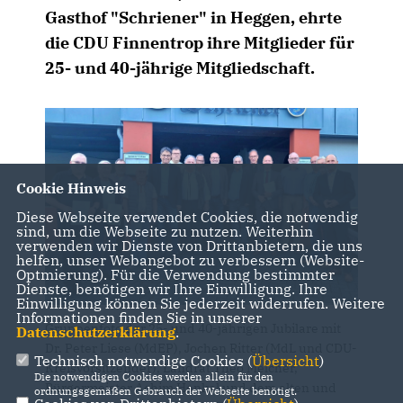
Gasthof "Schriener" in Heggen, ehrte
die CDU Finnentrop ihre Mitglieder für
25- und 40-jährige Mitgliedschaft.
Cookie Hinweis
Diese Webseite verwendet Cookies, die notwendig
sind, um die Webseite zu nutzen. Weiterhin
verwenden wir Dienste von Drittanbietern, die uns
helfen, unser Webangebot zu verbessern (Website-
Optmierung). Für die Verwendung bestimmter
Dienste, benötigen wir Ihre Einwilligung. Ihre
Einwilligung können Sie jederzeit widerrufen. Weitere
Informationen finden Sie in unserer
Gruppenfoto der 25- und 40-jährigen Jubilare mit
Datenschutzerklärung
.
Dr. Peter Liese (MdEP), Jochen Ritter (MdL und CDU-
Technisch notwendige Cookies (
Übersicht
)
Kreisvorsitzender), Landrat Theo Melcher,
Die notwendigen Cookies werden allein für den
Bürgermeister Achim Henkel und dem alten und
ordnungsgemäßen Gebrauch der Webseite benötigt.