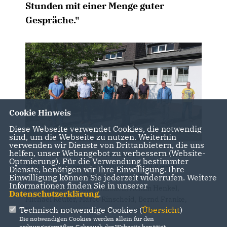
Stunden mit einer Menge guter
Gespräche."
Cookie Hinweis
Diese Webseite verwendet Cookies, die notwendig
sind, um die Webseite zu nutzen. Weiterhin
verwenden wir Dienste von Drittanbietern, die uns
helfen, unser Webangebot zu verbessern (Website-
Vor der Schützenhalle der Schützenbruderschaft
Optmierung). Für die Verwendung bestimmter
Schönholthausen/Ostentrop entstand dieses
Dienste, benötigen wir Ihre Einwilligung. Ihre
Einwilligung können Sie jederzeit widerrufen. Weitere
"Corona-Gruppenbild". Von links: Erster
Informationen finden Sie in unserer
Brudermeister Dirk Tenhaken, Achim Henkel,
Datenschutzerklärung
.
Michael Reuter, Marco Rinscheid, Bernd Franke,
Technisch notwendige Cookies (
Übersicht
)
Kassierer Andreas Menken und Zweiter
Die notwendigen Cookies werden allein für den
ordnungsgemäßen Gebrauch der Webseite benötigt.